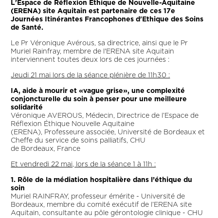
L'Espace de Réflexion Ethique de Nouvelle-Aquitaine
(ERENA) site Aquitain est partenaire de ces 17e
Journées Itinérantes Francophones d'Ethique des Soins
de Santé.
Le Pr Véronique Avérous, sa directrice, ainsi que le Pr
Muriel Rainfray, membre de l'ERENA site Aquitain
interviennent toutes deux lors de ces journées :
Jeudi 21 mai lors de la séance plénière de 11h30 :
IA, aide à mourir et «vague grise», une complexité
conjoncturelle du soin à penser pour une
meilleure
solidarité
Véronique AVEROUS, Médecin, Directrice de l’Espace de
Réflexion Éthique Nouvelle Aquitaine
(ERENA), Professeure associée, Université de Bordeaux et
Cheffe du service de soins palliatifs, CHU
de Bordeaux, France
Et vendredi 22 mai, lors de la séance 1 à 11h :
1. Rôle de la médiation hospitalière dans l’éthique du
soin
Muriel RAINFRAY, professeur émérite - Université de
Bordeaux, membre du comité exécutif de l’ERENA site
Aquitain, consultante au pôle gérontologie clinique - CHU