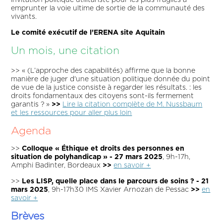
invitation politique utilitariste pour les plus fragiles à
emprunter la voie ultime de sortie de la communauté des
vivants.
Le comité exécutif de l’ERENA site Aquitain
Un mois, une citation
>> « (L’approche des capabilités) affirme que la bonne
manière de juger d'une situation politique donnée du point
de vue de la justice consiste à regarder les résultats. : les
droits fondamentaux des citoyens sont-ils fermement
garantis ? »
>>
Lire la citation complète de M. Nussbaum
et les ressources pour aller plus loin
Agenda
>>
Colloque « Éthique et droits des personnes en
situation de polyhandicap » - 27 mars 2025
, 9h-17h,
Amphi Badinter, Bordeaux
>>
en savoir +
>>
Les LISP, quelle place dans le parcours de soins ? - 21
mars 2025
, 9h-17h30 IMS Xavier Arnozan de Pessac
>>
en
savoir +
Brèves