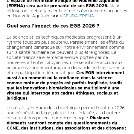
L'Espace de Réflexion Ethique de Nouvelle Aquitaine
(ERENA) sera partie prenante de ces EGB 2026.
Nous
diffuserons début janvier la liste des événements organisés
en Nouvelle-Aquitaine
>>
AGENDA ERENA
Quel sera l'impact de ces EGB 2026 ?
La science et les techniques médicales progressent à un
rythme toujours plus soutenu. Parallèlement, les effets du
changement climatique sur notre environnement comme
sur la santé humaine ne peuvent plus être ignorés. La
société française elle-même évolue, portée par de
nouvelles attentes citoyennes, une sensibilité accrue aux
enjeux environnementaux, une demande de transparence
et de participation démocratique.
Ces EGB interviennent
aussi à un moment où la confiance dans la science
comme moteur de progrès est parfois fragilisée, tandis
que les innovations biomédicales se multiplient à une
vitesse qui interroge nos cadres éthiques, sociaux et
juridiques
.
Les états généraux de la bioéthique permettront en 2026
une délibération large, pluraliste et éclairée, à la hauteur
des questions posées par notre époque.
Plusieurs
éléments rendront compte des questionnements du
CCNE, des institutions, des associations et des citoyens :