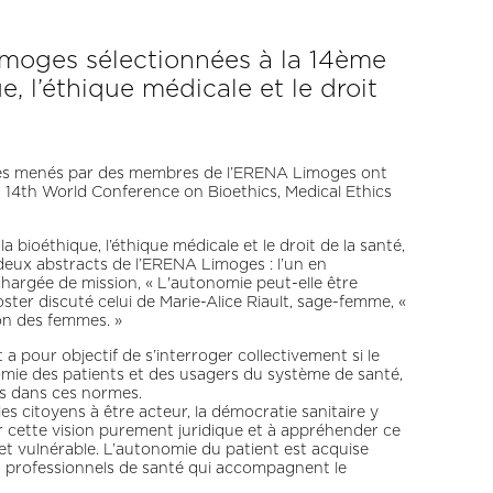
oges sélectionnées à la 14ème
, l’éthique médicale et le droit
les menés par des membres de l’ERENA Limoges ont
au 14th World Conference on Bioethics, Medical Ethics
 bioéthique, l’éthique médicale et le droit de la santé,
 deux abstracts de l’ERENA Limoges : l’un en
hargée de mission, « L'autonomie peut-elle être
ster discuté celui de Marie-Alice Riault, sage-femme, «
ion des femmes. »
 pour objectif de s’interroger collectivement si le
omie des patients et des usagers du système de santé,
ts dans ces normes.
es citoyens à être acteur, la démocratie sanitaire y
r cette vision purement juridique et à appréhender ce
t vulnérable. L’autonomie du patient est acquise
les professionnels de santé qui accompagnent le